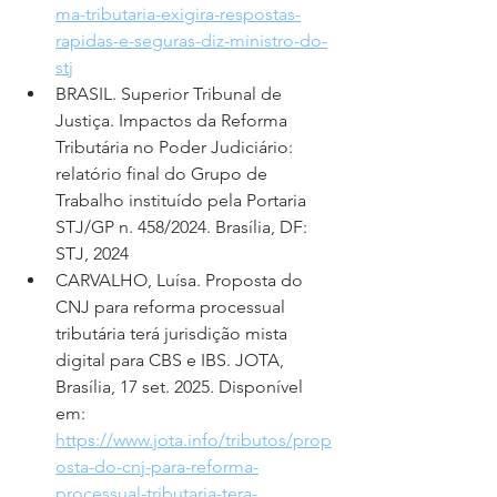
ma-tributaria-exigira-respostas-
rapidas-e-seguras-diz-ministro-do-
stj
BRASIL. Superior Tribunal de 
Justiça. Impactos da Reforma 
Tributária no Poder Judiciário: 
relatório final do Grupo de 
Trabalho instituído pela Portaria 
STJ/GP n. 458/2024. Brasília, DF: 
STJ, 2024
CARVALHO, Luísa. Proposta do 
CNJ para reforma processual 
tributária terá jurisdição mista 
digital para CBS e IBS. JOTA, 
Brasília, 17 set. 2025. Disponível 
em: 
https://www.jota.info/tributos/prop
osta-do-cnj-para-reforma-
processual-tributaria-tera-