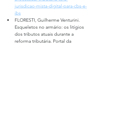
jurisdicao-mista-digital-para-cbs-e-
ibs
FLORESTI, Guilherme Venturini. 
Esqueletos no armário: os litígios 
dos tributos atuais durante a 
reforma tributária. Portal da 
Reforma Tributária, 5 abr. 2026. 
Disponível em: 
https://www.reformatributaria.com/
opiniao/esqueletos-no-armario-os-
litigios-dos-tributos-atuais-durante-
a-reforma-tributaria/
OLIVEIRA, Júlio M. de MELO, 
Eduardo Amirabile. Desafios da 
reforma para o contencioso 
tributário. JOTA, Brasília, 01 maio. 
2025. Disponível em: 
https://www.jota.info/opiniao-e-