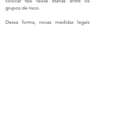
colocar tais faixas etárias entre os 
grupos de risco.
Dessa forma, novas medidas legais 
podem surgir a tratar do tema, tendo 
em vista a volatilidade das 
circunstâncias analisadas, ao que se 
deve estar atento permanentemente.
Tags:
COVID-19
Coronavírus
Pandemia
Posts Em Destaque
Eventos