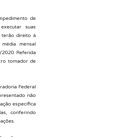
 impedimento de
 executar suas
terão direito à
 média mensal
/2020. Referida
utro tomador de
radoria Federal
presentado não
ação específica
as, conferindo
iações.