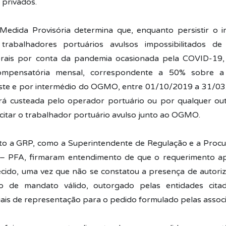
 privados.
 Medida Provisória determina que, enquanto persistir o
trabalhadores portuários avulsos impossibilitados de
orais por conta da pandemia ocasionada pela COVID-19, 
compensatória mensal, correspondente a 50% sobre a
ste e por intermédio do OGMO, entre 01/10/2019 a 31/03
erá custeada pelo operador portuário ou por qualquer o
icitar o trabalhador portuário avulso junto ao OGMO.
nto a GRP, como a Superintendente de Regulação e a Procu
 – PFA, firmaram entendimento de que o requerimento a
cido, uma vez que não se constatou a presença de autoriz
o de mandato válido, outorgado pelas entidades citad
ais de representação para o pedido formulado pelas assoc