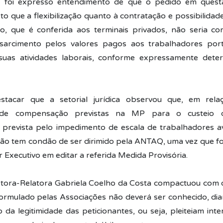
, foi expresso entendimento de que o pedido em ques
to que a flexibilização quanto à contratação e possibilidad
o, que é conferida aos terminais privados, não seria c
sarcimento pelos valores pagos aos trabalhadores portu
suas atividades laborais, conforme expressamente det
stacar que a setorial jurídica observou que, em rela
 de compensação previstas na MP para o custeio d
prevista pelo impedimento de escala de trabalhadores av
 não tem condão de ser dirimido pela ANTAQ, uma vez que f
 Executivo em editar a referida Medida Provisória.
etora-Relatora Gabriela Coelho da Costa compactuou com
ormulado pelas Associações não deverá ser conhecido, dia
o da legitimidade das peticionantes, ou seja, pleiteiam int