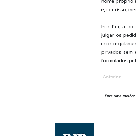
nome próprio s
e, com isso, in
Por fim, a no
julgar os pedi
criar regulamen
privados sem e
formulados pel
Anterior
Para uma melhor e