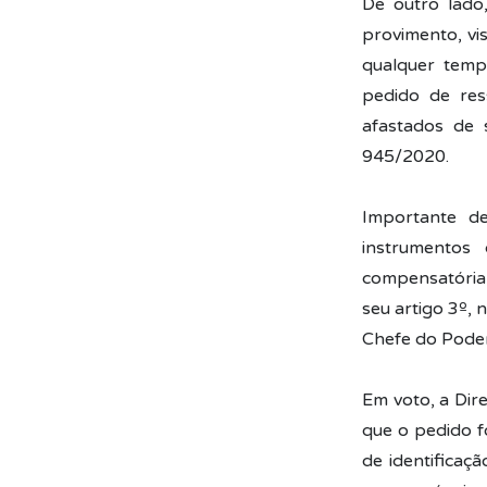
De outro lado
provimento, vis
qualquer temp
pedido de res
afastados de 
945/2020.
Importante de
instrumentos
compensatória 
seu artigo 3º,
Chefe do Poder
Em voto, a Dir
que o pedido f
de identificaçã