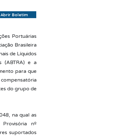
Abrir Boletim
ções Portuárias
iação Brasileira
nais de Líquidos
os (ABTRA) e a
imento para que
 compensatória
tes do grupo de
048, na qual as
Provisória nº
res suportados