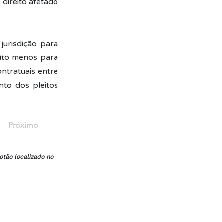
direito afetado
urisdição para
uito menos para
ontratuais entre
nto dos pleitos
Próximo
otão localizado no