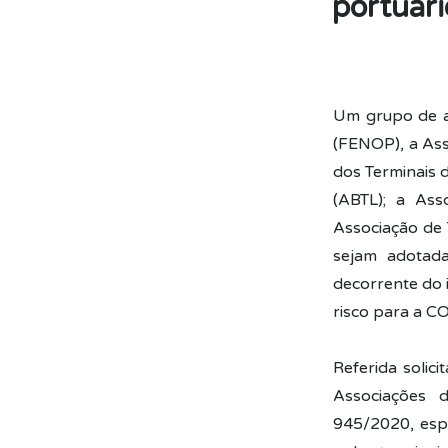
portuári
Um grupo de as
(FENOP), a Asso
dos Terminais 
(ABTL); a Ass
Associação de 
sejam adotada
decorrente do 
risco para a C
Referida solic
Associações 
945/2020, esp