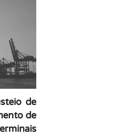
steio de
mento de
terminais