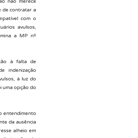
tão não merece
e de contratar a
ompatível com o
ários avulsos,
ermina a MP nº
ção à falta de
e indenização
ulsos, à luz do
oi uma opção do
 o entendimento
nte da ausência
eresse alheio em