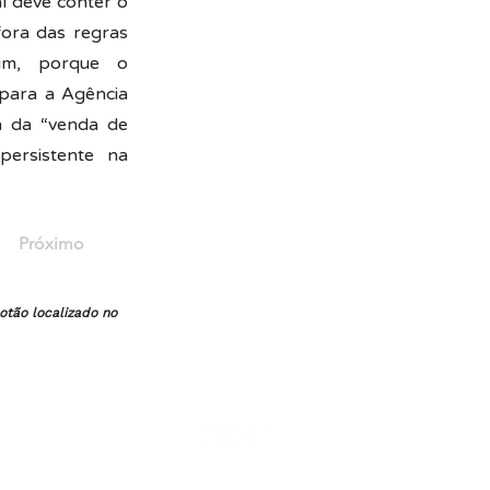
l deve conter o
fora das regras
sim, porque o
 para a Agência
ma da “venda de
persistente na
Próximo
otão localizado no
Trabalhe Conosco
Política de Privacidade