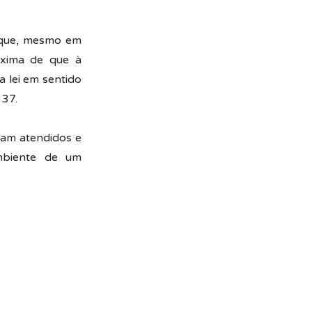
 que, mesmo em
máxima de que à
 lei em sentido
 37.
ram atendidos e
mbiente de um