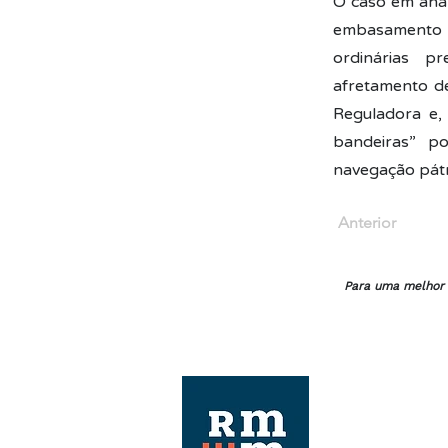
O caso em anál
embasamento j
ordinárias p
afretamento d
Reguladora e,
bandeiras” po
navegação pátr
Anterior
Para uma melhor e