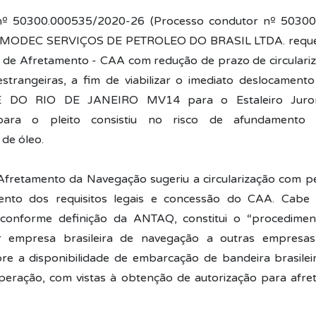
nº 50300.000535/2020-26 (Processo condutor nº 5030
 MODEC SERVIÇOS DE PETROLEO DO BRASIL LTDA. requer
 de Afretamento - CAA com redução de prazo de circulari
trangeiras, a fim de viabilizar o imediato deslocament
 DO RIO DE JANEIRO MV14 para o Estaleiro Juron
ara o pleito consistiu no risco de afundamento 
de óleo.
fretamento da Navegação sugeriu a circularização com p
nto dos requisitos legais e concessão do CAA. Cabe
o, conforme definição da ANTAQ, constitui o “procedime
 empresa brasileira de navegação a outras empresas 
e a disponibilidade de embarcação de bandeira brasileir
peração, com vistas à obtenção de autorização para afr