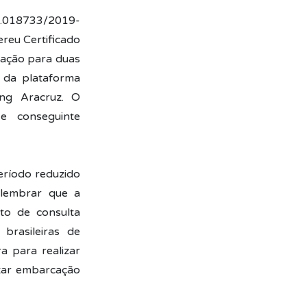
0.018733/2019-
eu Certificado
zação para duas
o da plataforma
g Aracruz. O
e conseguinte
eríodo reduzido
 lembrar que a
nto de consulta
brasileiras de
a para realizar
etar embarcação