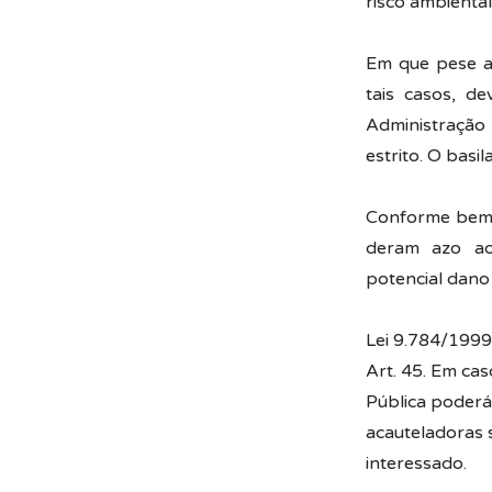
risco ambienta
Em que pese a
tais casos, de
Administração 
estrito. O basil
Conforme bem s
deram azo ao
potencial dano
Lei 9.784/1999
Art. 45. Em cas
Pública poderá
acauteladoras 
interessado.