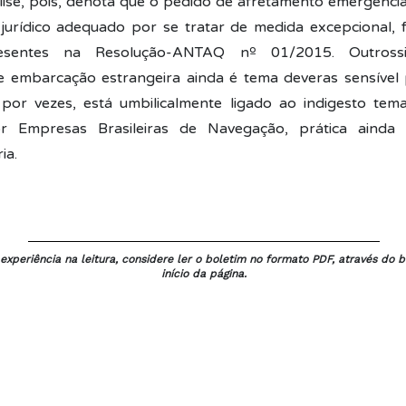
ise, pois, denota que o pedido de afretamento emergencia
urídico adequado por se tratar de medida excepcional, 
resentes na Resolução-ANTAQ nº 01/2015. Outros
e embarcação estrangeira ainda é tema deveras sensível
 por vezes, está umbilicalmente ligado ao indigesto te
r Empresas Brasileiras de Navegação, prática ainda 
ia.
xperiência na leitura, considere ler o boletim no formato PDF, através do b
início da página.