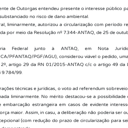
nte de Outorgas entendeu presente o interesse público p
substanciado no risco de dano ambiental.
al, liminarmente, autorizou a circularização com período r
ada por meio da Resolução nº 7.344-ANTAQ, de 25 de outu
oria Federal junto à ANTAQ, em Nota Jurídi
A/PFANTAQ/PGF/AGU), considerou viável o pedido, um
§ 2º, artigo 29 da RN 01/2015-ANTAQ c/c o artigo 49 da 
i 9.784/99.
rações técnicas e jurídicas, o voto ad referendum sobrevei
ada liminarmente. No mérito destacou-se a possibilidade
e embarcação estrangeira em casos de evidente interess
força maior. Assim, in casu, a deliberação não poderia ser o
cepcional (com redução do prazo de circularização para sei