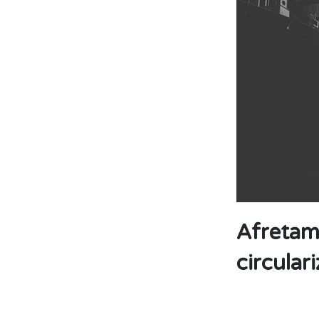
Afretam
circular