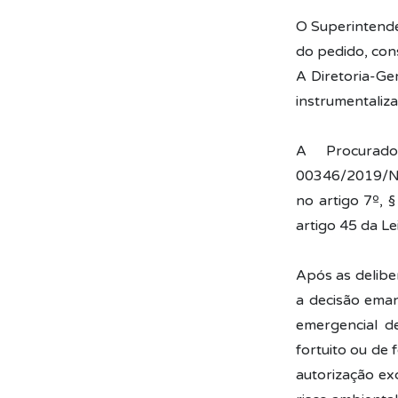
O Superintende
do pedido, con
A Diretoria-Ger
instrumentaliz
A Procurad
00346/2019/NC
no artigo 7º, 
artigo 45 da Le
Após as delibe
a decisão eman
emergencial d
fortuito ou de 
autorização ex