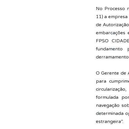
No Processo 
11) a empresa
de Autorização
embarcações es
FPSO CIDADE
fundamento p
derramamento 
O Gerente de A
para cumprime
circularizaçã
formulada por
navegação sobr
determinada o
estrangeira”.