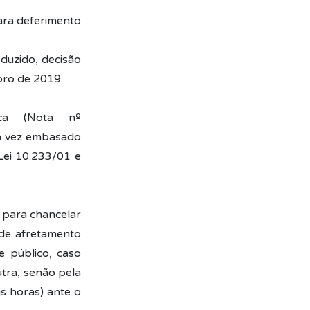
ara deferimento
eduzido, decisão
bro de 2019.
ca (Nota nº
a vez embasado
Lei 10.233/01 e
o para chancelar
 de afretamento
e público, caso
utra, senão pela
s horas) ante o