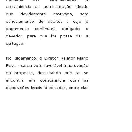
conveniência da administração, desde
que devidamente motivada, sem
cancelamento de débito, a cujo o
pagamento continuará obrigado o
devedor, para que lhe possa dar a
quitação.
No julgamento, o Diretor Relator Mário
Povia exarou voto favorável à aprovação
da proposta, destacando que tal se
encontra em consonância com as
disposições legais já editadas, entre elas
a Lei n°. 8.112 de 1990 e a Lei nº. 8.443
de 1992, além de observar os preceitos
contidos na lei n°. 9.784, de 1999.
A proposta de norma aprovado foi
consolidada na Portaria n°. 488/2019-