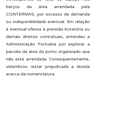
berços da área arrendada pela
CONTERMAS, por excesso de demanda
ou indisponibilidade eventual. Em relação
à eventual ofensa à previsão licitatória ou
demais direitos contratuais, entendeu a
Administração Portuária por explorar a
parcela da área do porto organizado que
não está arrendada. Consequentemente,
vislumbrou restar prejudicada a dúvida
acerca da nomenclatura.
A Procuradoria, em nota jurídica,
vislumbrou a desnecessidade de
manifestação em virtude de já ter
abordado o assunto na oportunidade do
julgamento anterior realizado pela
ANTAQ.