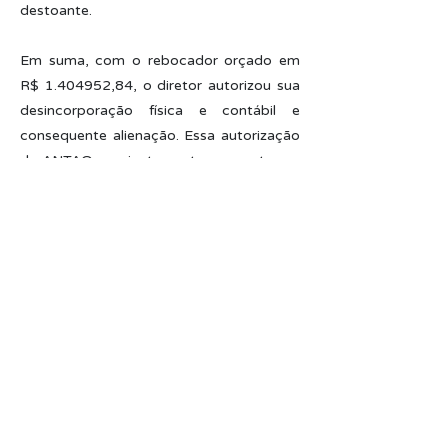
destoante.
Em suma, com o rebocador orçado em
R$
1.404952
,84, o diretor autorizou sua
desincorporação física e contábil e
consequente alienação. Essa autorização
da ANTAQ, conjuntamente com o termo
de vistoria, edital de venda e publicação
em jornal, é um dos requisitos para o
processo de alienação por venda.
Conforme consta na Resolução 443-
ANTAQ, a SUPRG poderá optar pela
venda nas modalidades de concorrência,
convite, leilão ou pregão. Os valores
auferidos com a alienação serão
aplicados em uma conta especial e,
oportunamente, reinvestidos na