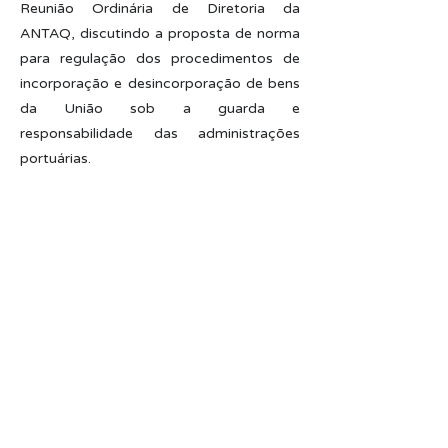
Reunião Ordinária de Diretoria da
ANTAQ, discutindo a proposta de norma
para regulação dos procedimentos de
incorporação e desincorporação de bens
da União sob a guarda e
responsabilidade das administrações
portuárias.
A proposta de resolução apresentada
visa substituir a Resolução ANTAQ nº
443 de 2005 e tem por escopo
padronizar os procedimentos de controle
patrimonial das administrações
portuárias, permitindo, assim, uma
fiscalização e um monitoramento mais
efetivos das atividades objeto de
delegação e outorga pela ANTAQ.