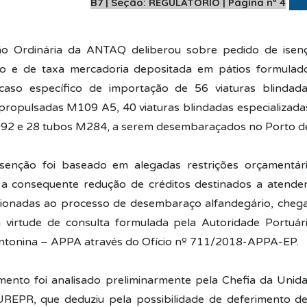
B7 | Seção: REGULATÓRIO | Página nº 4
o Ordinária da ANTAQ deliberou sobre pedido de isen
 e de taxa mercadoria depositada em pátios formulado
 caso específico de importação de 56 viaturas blinda
ropulsadas M109 A5, 40 viaturas blindadas especializada
92 e 28 tubos M284, a serem desembaraçados no Porto d
senção foi baseado em alegadas restrições orçamentári
 a consequente redução de créditos destinados a atende
ionadas ao processo de desembaraço alfandegário, chega
 virtude de consulta formulada pela Autoridade Portuár
ntonina – APPA através do Ofício nº 711/2018-APPA-EP.
ento foi analisado preliminarmente pela Chefia da Unid
REPR, que deduziu pela possibilidade de deferimento de