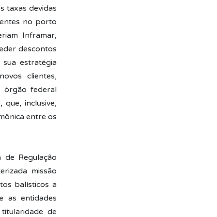
s taxas devidas
sentes no porto
riam Inframar,
nceder descontos
 sua estratégia
ovos clientes,
e órgão federal
que, inclusive,
rmônica entre os
ia de Regulação
erizada missão
os balísticos a
e as entidades
itularidade de