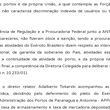
s portos é da própria União, a qual contempla as Força
, não caracteriza discriminação indevida de usuários ou
ência de Regulação e a Procuradoria Federal junto a AN
areceres, não fizeram óbice à isenção, tendo a procura
“as atividades do Exército Brasileiro dizem respeito ao inter
ional, de garantia da soberania do País, atividades es
 a continuidade da atividade do porto, e da própria naç
 final, a competência da Diretoria Colegiada para deliberar
ei n. 10.233/01).
 o diretor relator Adalberto Tokarski acompanhou as
rídica, decidindo pelo deferimento do pleito do Exérci
Administração dos Portos de Paranaguá e Antonina - APPA
taxa de armazenamento e taxa de mercadoria depositad