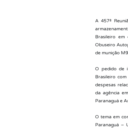
A 457ª Reuniã
armazenamento
Brasileiro em
Obuseiro Autop
de munição M9
O pedido de i
Brasileiro com
despesas relac
da agência em
Paranaguá e A
O tema em com
Paranaguá – U