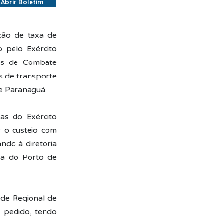
Abrir Boletim
ção de taxa de
 pelo Exército
das de Combate
s de transporte
e Paranaguá.
as do Exército
r o custeio com
ndo à diretoria
ia do Porto de
ade Regional de
 pedido, tendo