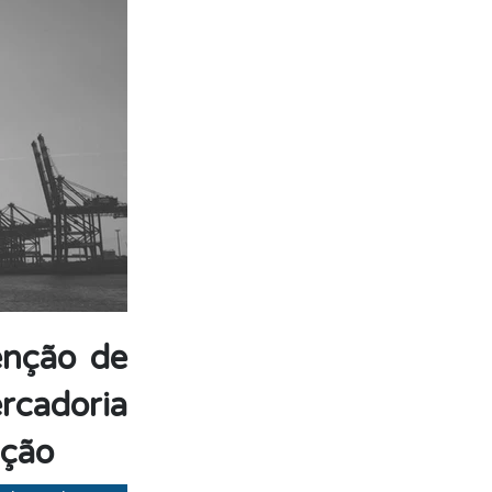
senção de
rcadoria
ação