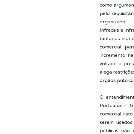
como argumento
pelo requisita
organizado — 
Infracais e Inf
tarifários iso
comercial par
incremento na 
voltado à pres
alega restriçõ
órgãos público
O entendiment
Portuária – G
comercial (ist
serem usados 
públicas não 