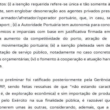
s: (i) a isenção requerida refere-se única e tão somente à
nte, sem englobar desoneração aos agentes privados pre
armador/afretador/operador portuário, que, in casu, se
raport ; (ii) a Autoridade Portuária tem autonomia para co
nômicos e imparciais com base em justificativa firmada em
a aumento da competitividade do porto, atração de n
movimentação portuária; (iii) a isenção pleiteada vem d
tação de serviço público, notadamente no caso concreto, 
es orçamentárias; (iv) o fomento à cooperação e atuação ha
s.
o preliminar foi ratificado posteriormente pela Gerênc
RP, sendo feitas ressalvas de que “não estando caract
o é, de exploração econômica) e sim importação de produt
pelo Exército na sua finalidade pública, é razoável qu
onerem umas às outras, considerando, ademais, que a t