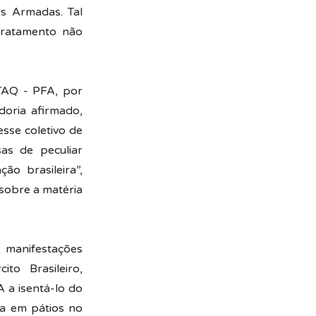
s Armadas. Tal
 tratamento não
TAQ - PFA, por
doria afirmado,
esse coletivo de
sas de peculiar
ão brasileira”,
 sobre a matéria
 manifestações
to Brasileiro,
 a isentá-lo do
a em pátios no