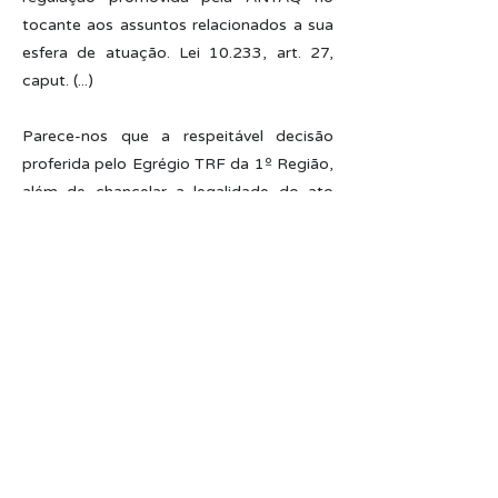
tocante aos assuntos relacionados a sua
esfera de atuação. Lei 10.233, art. 27,
caput. (...)
Parece-nos que a respeitável decisão
proferida pelo Egrégio TRF da 1º Região,
além de chancelar a legalidade do ato
normativo, exorta o quanto reclamado,
há muito, pela comunidade marítima.
Temas sensíveis e muito caros aqueles
que militam no setor (e pagam altos
custos) precisavam da guarida do órgão
regulador. Por óbvio, alguns dispositivos
não estão isentos de eivas e poderão ser
submetidos ao crivo do Poder Judiciário.
Ainda assim, caso provocado, o Judiciário
deve obrar com a necessária cautela,
conforme acentuou o Ministro Felix