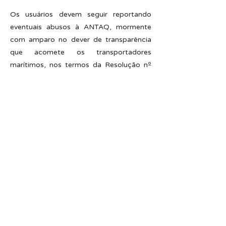
Os usuários devem seguir reportando
eventuais abusos à ANTAQ, mormente
com amparo no dever de transparência
que acomete os transportadores
marítimos, nos termos da Resolução nº
62/2021. Aliás, esse é o entendimento
encampado pela própria Diretora no
processo em referência.
Em que pese o dever de transparência, a
ANTAQ deve observar que muitos dos
usuários são reticentes em reportar
denúncias, dado o receio de retaliações -
infelizmente comumente praticadas por
certos armadores. Por isso, de modo a
evitar distorções no seu entendimento, a
arguição da revisora no sentido de que as