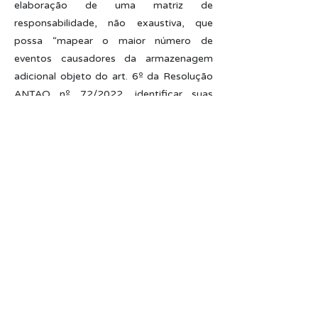
elaboração de uma matriz de
responsabilidade, não exaustiva, que
possa “mapear o maior número de
eventos causadores da armazenagem
adicional objeto do art. 6º da Resolução
ANTAQ nº 72/2022, identificar suas
causas e, por fim, atribuir o risco
intrínseco ou inerente de cada
atividade/serviço ao ente
correspondente”.
Com isso, busca-se também dar
interpretação mais adequada à
expressão “dar causa”, constante no art.
33, XLI, da Resolução 75/2022-ANTAQ,
sendo que "a ideia com a referida
proposta é mudar o foco da
responsabilização não para quem deu