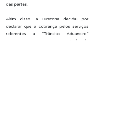
das partes.
Além disso, a Diretoria decidiu por
declarar que a cobrança pelos serviços
referentes a “Trânsito Aduaneiro”
permanece suspensa, em virtude de
determinação proferida pelo Tribunal de
Contas da União no âmbito do Acórdão
1.448/2022-TCU-Plenário, sem prejuízo
de serem promovidas as readequações
na tabela para fins de enquadramento
nos normativos da ANTAQ.
Por fim, a Diretoria da ANTAQ irá orientar
as superintendências da ANTAQ acerca
da necessidade de serem observados
requisitos na formalização de
expedientes de cumprimento obrigatório,