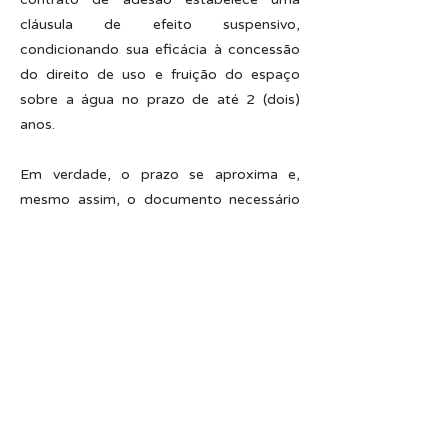
cláusula de efeito suspensivo,
condicionando sua eficácia à concessão
do direito de uso e fruição do espaço
sobre a água no prazo de até 2 (dois)
anos.
Em verdade, o prazo se aproxima e,
mesmo assim, o documento necessário
para a satisfação desta condição não
pôde ser entregue pela demora na
apreciação da SPU.
Por conta disso, a ANTAQ delibera, pela
terceira vez, pela autorização
especial/emergencial para que o
autorizatário possa operar na
movimentação de granéis líquidos em sua