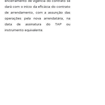
encerramento de vigência do contrato se
dará com o início da eficácia do contrato
de arrendamento, com a assunção das
operações pela nova arrendatária, na
data de assinatura do TAP ou
instrumento equivalente.
Na Deliberação-DG nº 62/2022 foi
expedida resolução no mesmo sentido
dos posicionamentos anteriores de que a
interpretação dada ao art. 46, caput, da
Resolução Normativa ANTAQ nº
07/2016, permite a celebração de
contratos de transição de áreas em
procedimento licitatório até que
sobrevenha a assunção das atividades
pela nova arrendatária, de modo a
manter a continuidade aos serviços de