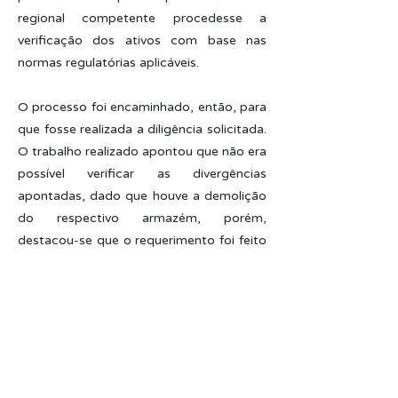
regional competente procedesse a
verificação dos ativos com base nas
normas regulatórias aplicáveis.
O processo foi encaminhado, então, para
que fosse realizada a diligência solicitada.
O trabalho realizado apontou que não era
possível verificar as divergências
apontadas, dado que houve a demolição
do respectivo armazém, porém,
destacou-se que o requerimento foi feito
intempestivamente e que o termo de
aceitação definitiva corrobora o “aceite”
da arrendatária das condições
encontradas no sítio do arrendamento.
Assim, o requerimento foi levado à
análise da Diretoria Colegiada que