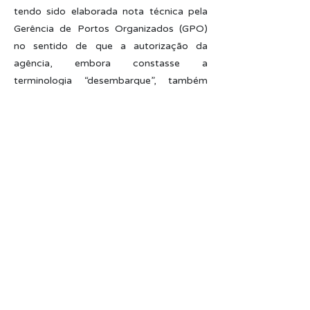
tendo sido elaborada nota técnica pela
Gerência de Portos Organizados (GPO)
no sentido de que a autorização da
agência, embora constasse a
terminologia “desembarque”, também
versava sobre “embarque”. Após, a
diretoria da ANTAQ decidiu o caso e
deixou expresso que “a intenção da
autorização era desburocratizar
movimentações da mesma natureza, seja
de embarque ou desembarque, de
estrutura com elevado tamanho e peso,
cuja movimentação no Cais Público do
Rio Grande tornar-se-ia difícil de se
deslocar de/para o estaleiro.”
Ainda, a decisão assegurou que esse tipo
de operação fora do Porto Organizado é