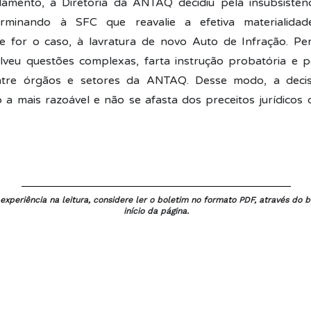
amento, a Diretoria da ANTAQ decidiu pela insubsistên
erminando à SFC que reavalie a efetiva materialidad
e for o caso, à lavratura de novo Auto de Infração. Pe
lveu questões complexas, farta instrução probatória e 
ntre órgãos e setores da ANTAQ. Desse modo, a deci
a mais razoável e não se afasta dos preceitos jurídicos
xperiência na leitura, considere ler o boletim no formato PDF, através do b
início da página.