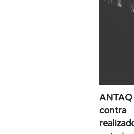
ANTAQ d
contra
reali