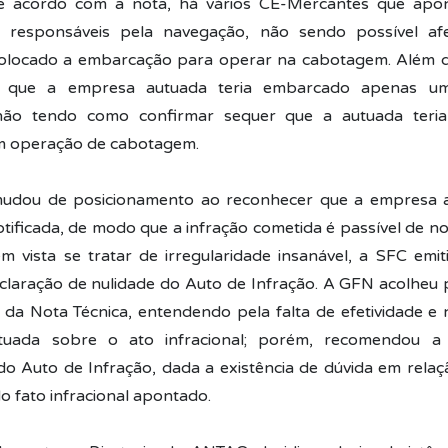
De acordo com a nota, há vários CE-Mercantes que ap
o responsáveis pela navegação, não sendo possível afe
colocado a embarcação para operar na cabotagem. Além d
 que a empresa autuada teria embarcado apenas um
não tendo como confirmar sequer que a autuada teri
 operação de cabotagem.
udou de posicionamento ao reconhecer que a empresa a
tificada, de modo que a infração cometida é passível de no
 vista se tratar de irregularidade insanável, a SFC emit
claração de nulidade do Auto de Infração. A GFN acolheu 
da Nota Técnica, entendendo pela falta de efetividade e
utuada sobre o ato infracional; porém, recomendou a
 do Auto de Infração, dada a existência de dúvida em relaç
o fato infracional apontado.