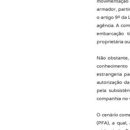
movimentação
armador, parti
o artigo 9º da 
agência. A com
embarcação t
proprietária o
Não obstante,
conhecimento 
estrangeria pa
autorização da
pela subsistê
companhia no v
O cenário come
(PFA), a qual,