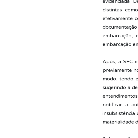
evidenciada. 
distintas com
efetivamente 
documentação
embarcação, 
embarcação em
Após, a SFC m
previamente no
modo, tendo em
sugerindo a de
entendimentos 
notificar a a
insubsistência
materialidade d