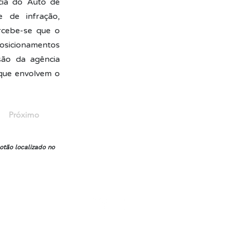
cia do Auto de
e de infração,
rcebe-se que o
posicionamentos
são da agência
 que envolvem o
Próximo
otão localizado no
Trabalhe Conosco
Política de Privacidade