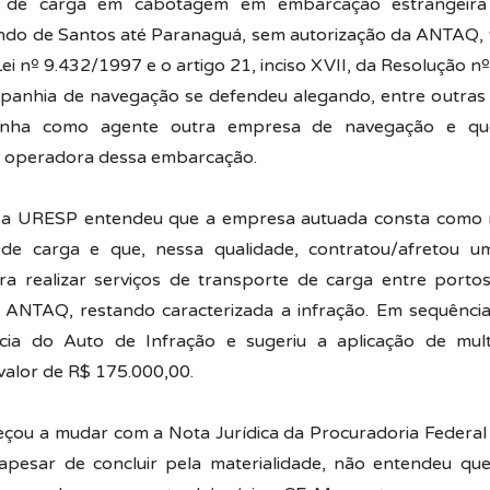
 de carga em cabotagem em embarcação estrangeir
ndo de Santos até Paranaguá, sem autorização da ANTAQ, v
Lei nº 9.432/1997 e o artigo 21, inciso XVII, da Resolução 
panhia de navegação se defendeu alegando, entre outras 
inha como agente outra empresa de navegação e qu
u operadora dessa embarcação.
 a URESP entendeu que a empresa autuada consta como 
de carga e que, nessa qualidade, contratou/afretou 
ra realizar serviços de transporte de carga entre porto
 ANTAQ, restando caracterizada a infração. Em sequênci
ncia do Auto de Infração e sugeriu a aplicação de mult
alor de R$ 175.000,00.
çou a mudar com a Nota Jurídica da Procuradoria Federa
 apesar de concluir pela materialidade, não entendeu que