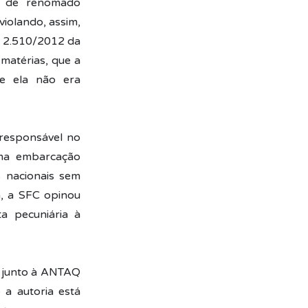
a de renomado
iolando, assim,
nº 2.510/2012 da
matérias, que a
e ela não era
responsável no
uma embarcação
s nacionais sem
a, a SFC opinou
a pecuniária à
l junto à ANTAQ
 a autoria está