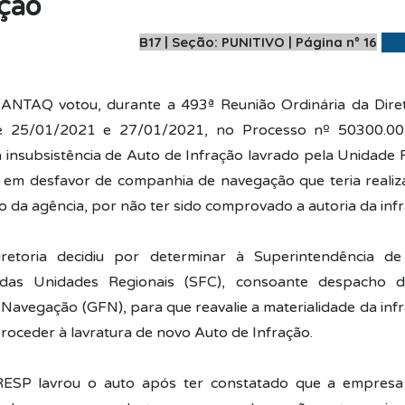
ação
B17 | Seção: PUNITIVO | Página nº 16
 ANTAQ votou, durante a 493ª Reunião Ordinária da Diret
re 25/01/2021 e 27/01/2021, no Processo nº 50300.0
a insubsistência de Auto de Infração lavrado pela Unidade 
 em desfavor de companhia de navegação que teria reali
o da agência, por não ter sido comprovado a autoria da infr
retoria decidiu por determinar à Superintendência de 
das Unidades Regionais (SFC), consoante despacho d
a Navegação (GFN), para que reavalie a materialidade da in
proceder à lavratura de novo Auto de Infração.
ESP lavrou o auto após ter constatado que a empresa t