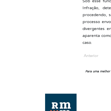
Sob esse fund
Infração, det
procedendo, s
processo envo
divergentes e
aparenta como 
caso.
Anterior
Para uma melhor e