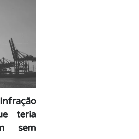
Infração
e teria
em sem