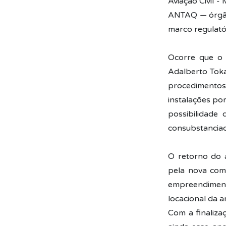
Aviação Civil 
ANTAQ — órgão 
marco regulató
Ocorre que o 
Adalberto Toka
procedimentos
instalações po
possibilidade
consubstancia
O retorno do 
pela nova comp
empreendiment
locacional da 
Com a finaliza