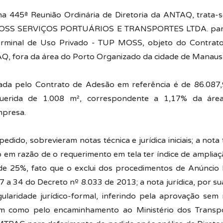
a 445ª Reunião Ordinária de Diretoria da ANTAQ, trata-se
OSS SERVIÇOS PORTUÁRIOS E TRANSPORTES LTDA. para
erminal de Uso Privado - TUP MOSS, objeto do Contrat
, fora da área do Porto Organizado da cidade de Manau
zada pelo Contrato de Adesão em referência é de 86.087
uerida de 1.008 m², correspondente a 1,17% da área
mpresa.
edido, sobrevieram notas técnica e jurídica iniciais; a nota 
 em razão de o requerimento em tela ter índice de amplia
de 25%, fato que o exclui dos procedimentos de Anúncio 
7 a 34 do Decreto nº 8.033 de 2013; a nota jurídica, por sua
gularidade jurídico-formal, inferindo pela aprovação sem
em como pelo encaminhamento ao Ministério dos Transpo