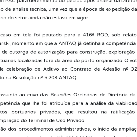
- MTPAC para deferimento do pedido após análise da Diretor
de análise técnica, uma vez que à época de expedição da
rio do setor ainda não estava em vigor.
caso em tela foi pautado para a 416ª ROD, sob relator
rski, momento em que a ANTAQ já detinha a competência p
 de outorga de autorização para construção, exploração
rtuárias localizadas fora da área do porto organizado. O v
 de celebração de Aditivo ao Contrato de Adesão nº 
do na Resolução nº 5.203 ANTAQ.
assunto ao crivo das Reuniões Ordinárias de Diretoria 
etência que lhe foi atribuída para a análise da viabilidad
os portuários privados, que resultou na ratificação 
ampliação do Terminal de Uso Privado.
ção dos procedimentos administrativos, o início da amplia