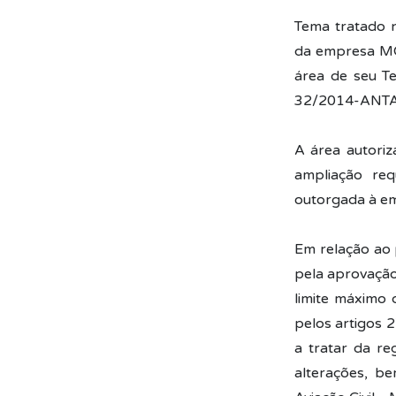
Tema tratado n
da empresa M
área de seu T
32/2014-ANTAQ
A área autori
ampliação req
outorgada à e
Em relação ao p
pela aprovação
limite máximo 
pelos artigos 2
a tratar da re
alterações, b