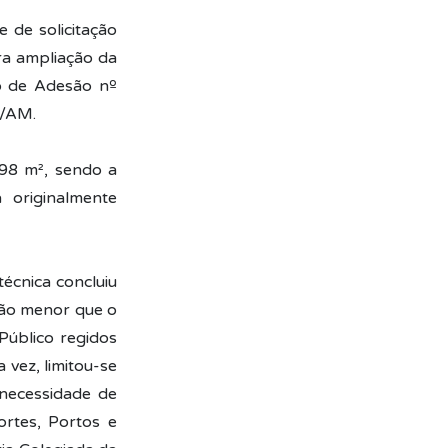
 de solicitação
 ampliação da
o de Adesão nº
s/AM.
,98 m², sendo a
 originalmente
técnica concluiu
ção menor que o
Público regidos
 vez, limitou-se
 necessidade de
rtes, Portos e