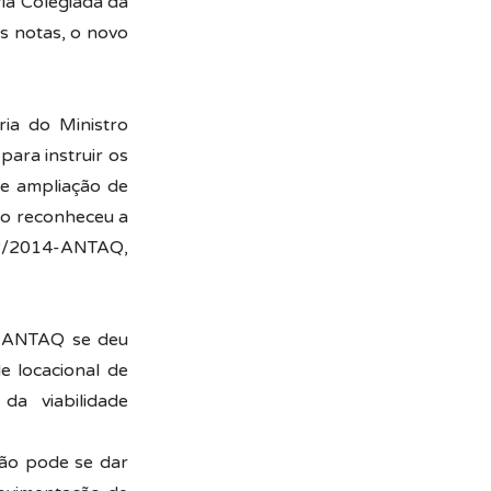
ia Colegiada da
s notas, o novo
ia do Ministro
ara instruir os
 e ampliação de
oto reconheceu a
32/2014-ANTAQ,
da ANTAQ se deu
e locacional de
da viabilidade
ção pode se dar