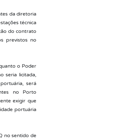
es da diretoria
stações técnica
ção do contrato
os previstos no
rquanto o Poder
seria licitada,
portuária, será
entes no Porto
ente exigir que
idade portuária
Q no sentido de