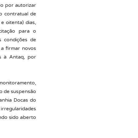
o por autorizar
 contratual de
e oitenta) dias,
citação para o
s condições de
 a firmar novos
s à Antaq, por
 monitoramento,
to de suspensão
panhia Docas do
 irregularidades
ndo sido aberto