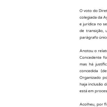
O voto do Dire
colegiada da A
e jurídica no 
de transição, 
parágrafo únic
Anotou o relat
Concedente foi
mas há justifi
concedida (de
Organizado por
haja inclusão 
está em process
Acolheu, por f