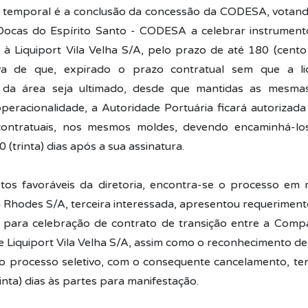
 temporal é a conclusão da concessão da CODESA, votand
ocas do Espírito Santo - CODESA a celebrar instrumento
 à Liquiport Vila Velha S/A, pelo prazo de até 180 (cento 
a de que, expirado o prazo contratual sem que a li
da área seja ultimado, desde que mantidas as mesma
peracionalidade, a Autoridade Portuária ficará autorizada
contratuais, nos mesmos moldes, devendo encaminhá-lo
0 (trinta) dias após a sua assinatura.
tos favoráveis da diretoria, encontra-se o processo em
 Rhodes S/A, terceira interessada, apresentou requerimen
o para celebração de contrato de transição entre a Com
e Liquiport Vila Velha S/A, assim como o reconhecimento de
 processo seletivo, com o consequente cancelamento, te
inta) dias às partes para manifestação.