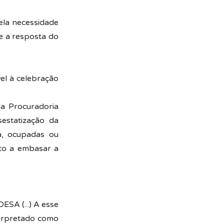
ela necessidade
e a resposta do
el à celebração
da Procuradoria
estatização da
a, ocupadas ou
pto a embasar a
SA (...) A esse
terpretado como