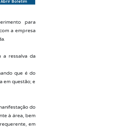
Abrir Boletim
erimento para
a com a empresa
da.
m a ressalva da
mando que é do
ea em questão; e
manifestação do
nte à área, bem
 requerente, em