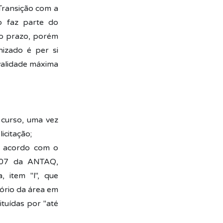
Transição com a
o faz parte do
go prazo, porém
izado é per si
validade máxima
 curso, uma vez
icitação;
de acordo com o
º 07 da ANTAQ,
 item "l", que
ório da área em
ituídas por "até