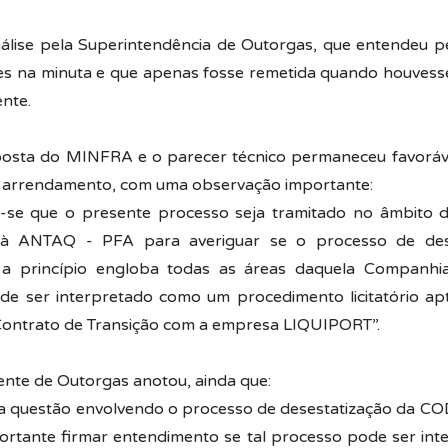
lise pela Superintendência de Outorgas, que entendeu p
es na minuta e que apenas fosse remetida quando houvess
nte.
posta do MINFRA e o parecer técnico permaneceu favoráv
e arrendamento, com uma observação importante:
ona-se que o presente processo seja tramitado no âmbito 
 à ANTAQ - PFA para averiguar se o processo de des
 princípio engloba todas as áreas daquela Companhi
ode ser interpretado como um procedimento licitatório a
Contrato de Transição com a empresa LIQUIPORT”.
nte de Outorgas anotou, ainda que:
a questão envolvendo o processo de desestatização da CODE
portante firmar entendimento se tal processo pode ser in