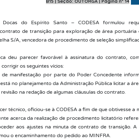
B15 | Seção: OUTORGA | Página nº 14
Docas do Espírito Santo – CODESA formulou requ
contrato de transição para exploração de área portuári
Velha S/A, vencedora de procedimento de seleção simplifica
ica deu parecer favorável à assinatura do contrato, co
corrigir os seguintes vícios:
e de manifestação por parte do Poder Concedente infor
 está no planejamento da Administração Pública licitar a ár
e revisão na redação de algumas cláusulas do contrato.
cer técnico, oficiou-se à CODESA a fim de que obtivesse a 
te acerca da realização de procedimento licitatório refere
eder aos ajustes na minuta de contrato de transição. A
ormou o encaminhamento do pedido ao MINFRA.