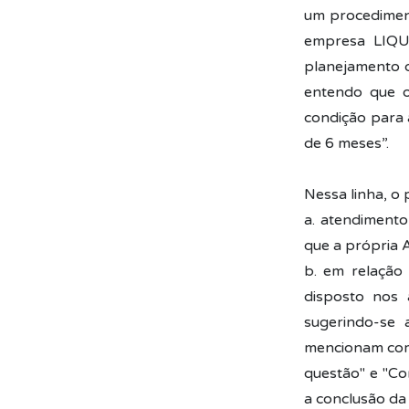
um procediment
empresa LIQUI
planejamento d
entendo que o
condição para 
de 6 meses”.
Nessa linha, o 
a. atendimento
que a própria A
b. em relação
disposto nos 
sugerindo-se 
mencionam como
questão" e "Con
a conclusão d