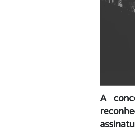
A conc
recon
assinatu