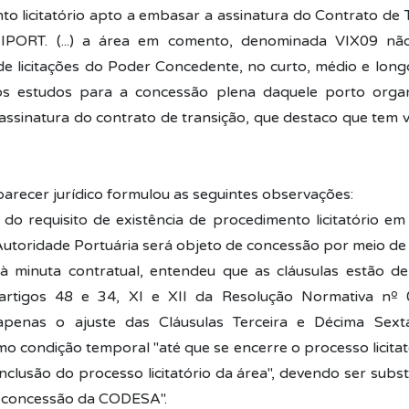
o licitatório apto a embasar a assinatura do Contrato de 
PORT. (...) a área em comento, denominada VIX09 nã
e licitações do Poder Concedente, no curto, médio e lon
s estudos para a concessão plena daquele porto organ
assinatura do contrato de transição, que destaco que tem 
parecer jurídico formulou as seguintes observações:
 do requisito de existência de procedimento licitatório em
utoridade Portuária será objeto de concessão por meio de l
 à minuta contratual, entendeu que as cláusulas estão 
artigos 48 e 34, XI e XII da Resolução Normativa n
apenas o ajuste das Cláusulas Terceira e Décima Sexta,
 condição temporal "até que se encerre o processo licitat
clusão do processo licitatório da área", devendo ser subst
a concessão da CODESA".