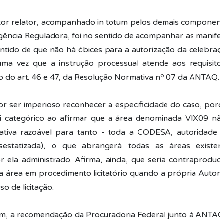
tor relator, acompanhado in totum pelos demais component
gência Reguladora, foi no sentido de acompanhar as manife
sentido de que não há óbices para a autorização da celebra
uma vez que a instrução processual atende aos requisit
o do art. 46 e 47, da Resolução Normativa nº 07 da ANTAQ.
or ser imperioso reconhecer a especificidade do caso, po
 categórico ao afirmar que a área denominada VIX09 não 
cativa razoável para tanto - toda a CODESA, autoridade 
sestatizada), o que abrangerá todas as áreas exist
 ela administrado. Afirma, ainda, que seria contraproduc
da área em procedimento licitatório quando a própria Autor
o de licitação.
im, a recomendação da Procuradoria Federal junto à ANTA