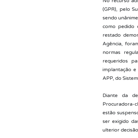
No recurso adm
(GPR), pelo Su
sendo unânimes
como pedido d
restado demon
Agência, fora
normas regula
requeridos pa
implantação e
APP, do Siste
Diante da de
Procuradora-ch
estão suspens
ser exigido d
ulterior decisão 