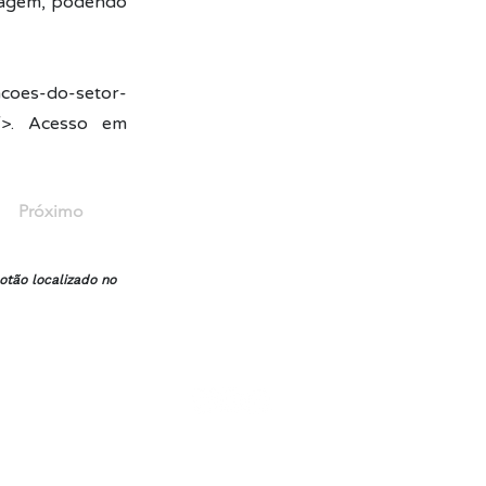
enagem, podendo
acoes-do-setor-
>.
Acesso em
Próximo
otão localizado no
Trabalhe Conosco
Política de Privacidade
© 2026 por Advocacia Ruy de