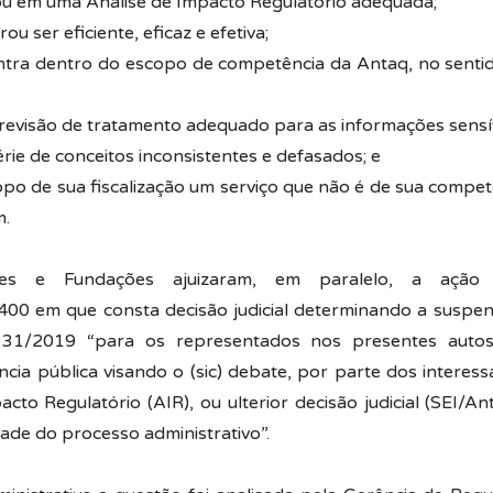
ou em uma Análise de Impacto Regulatório adequada;
u ser eficiente, eficaz e efetiva;
ntra dentro do escopo de competência da Antaq, no sent
previsão de tratamento adequado para as informações sensív
érie de conceitos inconsistentes e defasados; e
copo de sua fiscalização um serviço que não é de sua competê
m.
ões e Fundações ajuizaram, em paralelo, a ação
400 em que consta decisão judicial determinando a suspen
31/2019 “para os representados nos presentes autos
ncia pública visando o (sic) debate, por parte dos interes
acto Regulatório (AIR), ou ulterior decisão judicial (SEI/
ade do processo administrativo”.