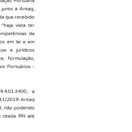
lação Portuária
 junto à Antaq,
da que recebido
“haja vista ter
ompetências da
os em lei e em
os e jurídicos
e, formulação,
s Portuários -
9.4.01.3400, a
º 31/2019-Antaq
00, não podendo
a citada RN até