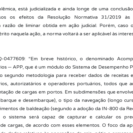
lêmica, está judicializada e ainda longe de uma conclusã
sos os efeitos da Resolução Normativa 31/2019 às 
razão de liminar obtida em ação judicial. Porém, caso 
rito naquela ação, a norma voltará a ser aplicável às intere
Q-0477609: “Em breve histórico, o denominado Acom
rios ─ APP, que é um módulo do Sistema de Desempenho P
ido segundo metodologia para receber dados de receitas
ios, autorizatários e operadores portuários, todos que a
tação de cargas em portos. Em subdimensões que envolve
barque e desembarque), o tipo da navegação (longo curs
mentos de baldeação (segundo a adoção da IN-800 da Rec
, o sistema será capaz de capturar e calcular os pr
e cargas, de acordo com esses elementos. O foco da apl