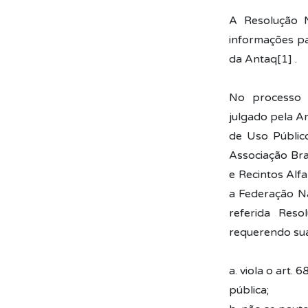
A Resolução N
informações p
da Antaq[1] .
No processo 
julgado pela A
de Uso Público
Associação Bras
e Recintos Alf
a Federação Na
referida Reso
requerendo sua
a. viola o art.
pública;