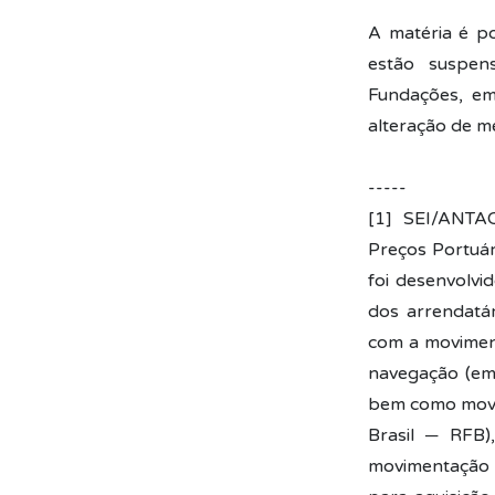
A matéria é po
estão suspen
Fundações, em 
alteração de mé
-----
[1] SEI/ANTA
Preços Portuá
foi desenvolv
dos arrendatár
com a movimen
navegação (em
bem como movi
Brasil ─ RFB)
movimentação d