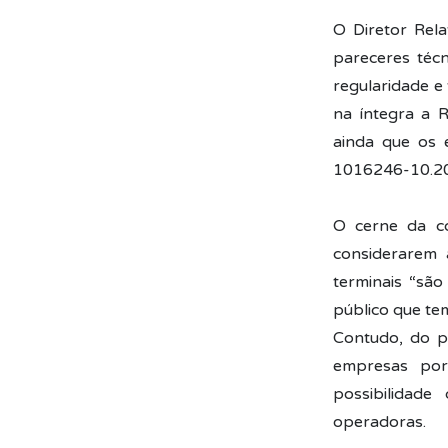
O Diretor Rela
pareceres técn
regularidade 
na íntegra a 
ainda que os e
1016246-10.20
O cerne da co
considerarem 
terminais “são
público que tem
Contudo, do p
empresas por
possibilidade
operadoras.