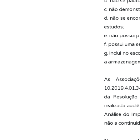
b. não se paut
c. não demonstro
d. não se enco
estudos;
e. não possui 
f. possui uma s
g. inclui no es
a armazenage
As Associaç
10.2019.4.01.3
da Resolução 
realizada audiê
Análise do Imp
não a continuid