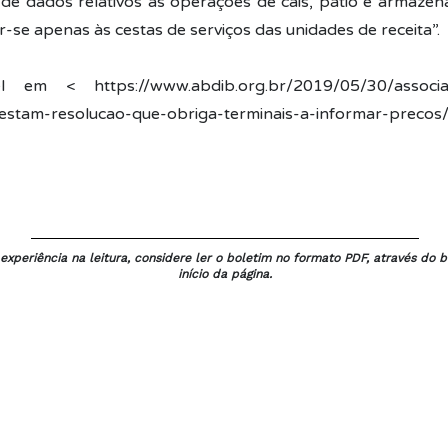
 de dados relativos às operações de cais, pátio e armaz
r-se apenas às cestas de serviços das unidades de receita”.
ível em <
https://www.abdib.org.br/2019/05/30/associ
estam-resolucao-que-obriga-terminais-a-informar-precos/
xperiência na leitura, considere ler o boletim no formato PDF, através do b
início da página.