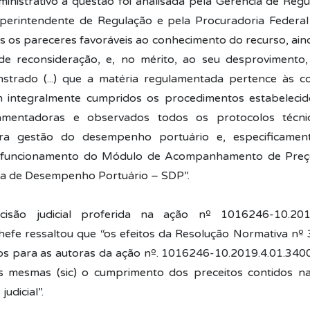
inistrativo a questão foi analisada pela Gerência de Regu
perintendente de Regulação e pela Procuradoria Federal
 os pareceres favoráveis ao conhecimento do recurso, ain
e reconsideração, e, no mérito, ao seu desprovimento, 
strado (...) que a matéria regulamentada pertence às c
m integralmente cumpridos os procedimentos estabelecid
mentadoras e observados todos os protocolos técnic
ra gestão do desempenho portuário e, especificament
 funcionamento do Módulo de Acompanhamento de Preço
ma de Desempenho Portuário – SDP”.
cisão judicial proferida na ação nº 1016246-10.201
efe ressaltou que “os efeitos da Resolução Normativa n
os para as autoras da ação nº. 1016246-10.2019.4.01.34
as mesmas (sic) o cumprimento dos preceitos contidos n
judicial”.