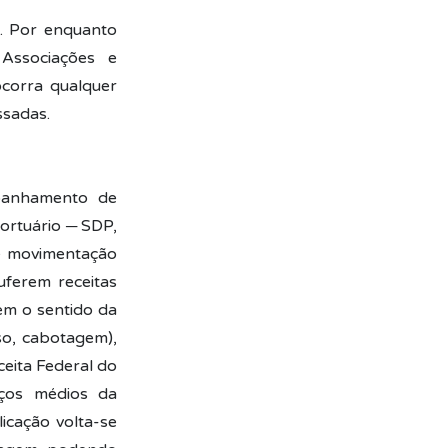
o. Por enquanto
Associações e
ocorra qualquer
ssadas.
panhamento de
ortuário ─ SDP,
 e movimentação
uferem receitas
m o sentido da
o, cabotagem),
eita Federal do
eços médios da
icação volta-se