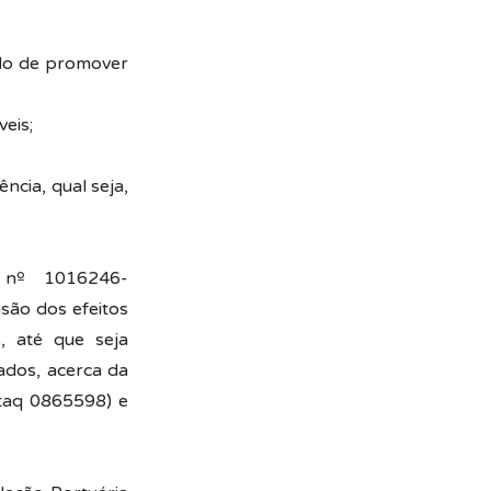
ido de promover
eis;
ncia, qual seja,
 nº 1016246-
são dos efeitos
, até que seja
sados, acerca da
Antaq 0865598) e