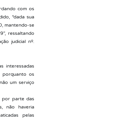
cordando com os
dido, “dada sua
O, mantendo-se
9”, ressaltando
ão judicial nº.
s interessadas
, porquanto os
 não um serviço
 por parte das
, não haveria
aticadas pelas