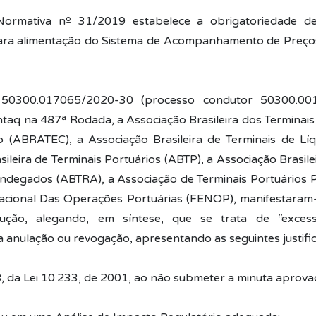
ormativa nº 31/2019 estabelece a obrigatoriedade d
ara alimentação do Sistema de Acompanhamento de Preço
50300.017065/2020-30 (processo condutor 50300.001
ntaq na 487ª Rodada, a Associação Brasileira dos Terminais
 (ABRATEC), a Associação Brasileira de Terminais de Líq
ileira de Terminais Portuários (ABTP), a Associação Brasile
andegados (ABTRA), a Associação de Terminais Portuários P
cional Das Operações Portuárias (FENOP), manifestaram-
lução, alegando, em síntese, que se trata de “excesso
 anulação ou revogação, apresentando as seguintes justific
 68, da Lei 10.233, de 2001, ao não submeter a minuta aprov