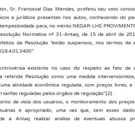
tor, Sr. Francisval Dias Mendes, proferiu seu voto con
icos e jurídicos presentes nos autos, conhecendo do pe
e tempestividade para, no mérito NEGAR-LHE PROVIMENT
Resolução Normativa nº 31-Antaq, de 15 de abril de 201
feitos da Resolução “estão suspensos, nos termos da aç
19.4.01.3400”.
ntrovérsia existente no caso diz respeito ao fato de a
a referida Resolução como uma medida intervencionista
 uma atividade econômica regulada, com preços livres, e
 tarifas reguladas pelos órgãos de regulação”[2] .
onto de vista dos usuários, o monitoramento dos preços
tuárias é apropriado, uma vez que, sem esses dados
 de a Antaq realizar análise de eventuais abusos pr