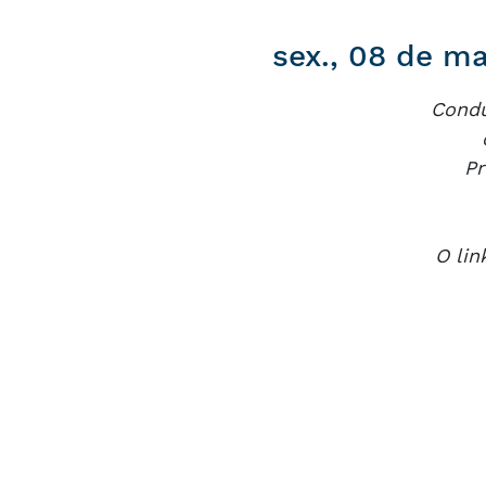
sex., 08 de ma
Condu
Pr
O lin