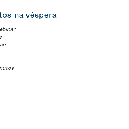
itos na véspera
ebinar
s
ico
inutos