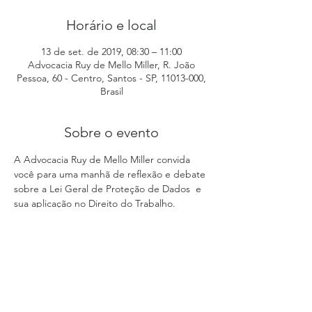
Horário e local
13 de set. de 2019, 08:30 – 11:00
Advocacia Ruy de Mello Miller, R. João
Pessoa, 60 - Centro, Santos - SP, 11013-000,
Brasil
Sobre o evento
A Advocacia Ruy de Mello Miller convida 
você para uma manhã de reflexão e debate 
sobre a Lei Geral de Proteção de Dados  e 
sua aplicação no Direito do Trabalho.
Mayra Borges e Patricia Guedes, 
advogadas especialistas do Núcleo de 
Direito do Trabalho da RMM, irão palestrar 
sobre os seguintes pontos-chave:
Implicações da LGPD nos contratos de 
trabalho (fases pré contratual, 
contratual e pós contratual);