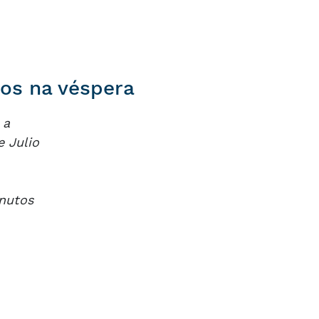
tos na véspera
 a
e Julio
inutos