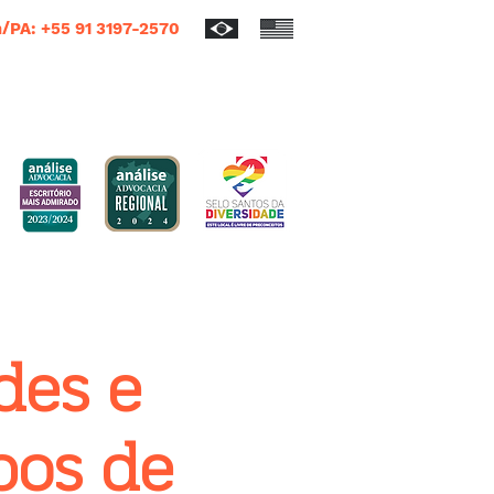
/PA: +55 91 3197-2570
des e
pos de