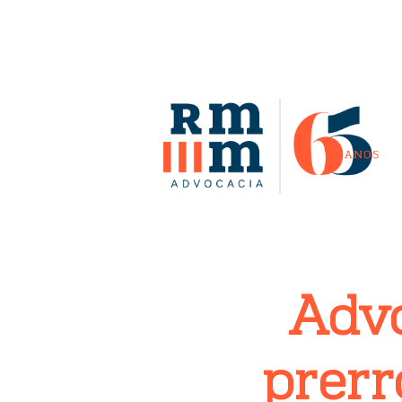
Advo
prerr