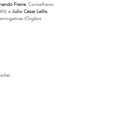
nando Freire
, Conselheiro 
IV, e 
Julio Cesar Lellis
, 
errogativas (Órgãos 
tadas.
Trabalhe Conosco
Política de Privacidade
© 2026 por Advocacia Ruy de
Mello Miller