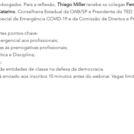
dvogadxs. Para a reflexão, 
Thiago Miller 
recebe xs colegas 
Fer
atarino
, Conselheira Estadual da OAB/SP e Presidente do TED X
ecial de Emergência COVID-19 e da Comissão de Direitos e Pr
  
tes pontos-chave: 
rgencial aos profissionais;
as às prerrogativas profissionais;
tica e Disciplina;
; 
 de entidades de classe na defesa da democracia. 
á enviado aos inscritos 10 minutos antes do webinar. Vagas limi