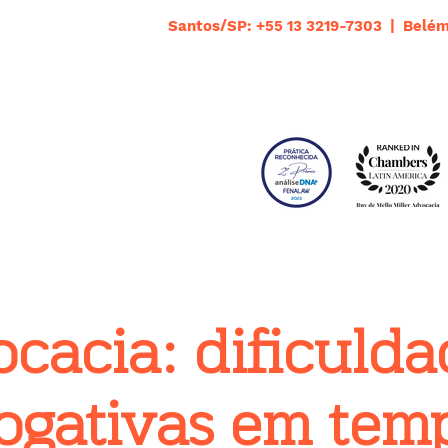
Santos/SP: +55 13 3219-7303 | Belém
cacia: dificulda
ogativas em tem