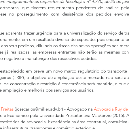
em integralmente os requisitos da Resolução nº 4.770, de 25 de ju
portadoras, que tiverem requerimento pendentes de análise pela
resse no prosseguimento com desistência dos pedidos envolv
 aparenta trazer urgência para a universalização do serviço de tra
oriamente, em um resultado diverso do esperado, pois enquanto os
aos seus pedidos, diluindo os riscos das novas operações nos mer
s já realizadas, as empresas entrantes não terão as mesmas condi
vo negativo à manutenção dos respectivos pedidos. 
estabelecido em breve um novo marco regulatório do transporte ro
geiros (TRIP), o objetivo de ampliação deste mercado não será at
l de concentração e restrição à concorrência será mantido, o que d
de ampliação e melhoria dos serviços aos usuários.
Freitas
 (josecarlos@miller.adv.br) - Advogado na 
Advocacia Ruy de 
co e Econômico pela Universidade Presbiteriana Mackenzie (2015). 
scritórios de advocacia. Experiência na área contratual, consultiva
e infraestrutura, transportes e comércio exterior; e