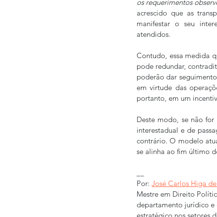
os requerimentos observ
acrescido que as trans
manifestar o seu inte
atendidos. 
Contudo, essa medida que
pode redundar, contradit
poderão dar seguimento 
em virtude das operaçõe
portanto, em um incenti
Deste modo, se não for 
interestadual e de passa
contrário. O modelo atua
se alinha ao fim último 
__
Por: 
José Carlos Higa de 
Mestre em Direito Políti
departamento jurídico e e
estratégico nos setores d