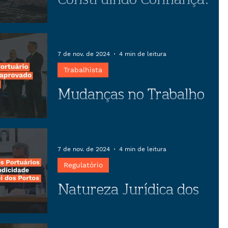
O papel estratégico da
negociação coletiva
Descubra como o preparo estratégico
em negociações coletivas pode
7 de nov. de 2024
4 min de leitura
transformar conflitos em
Trabalhista
oportunidades, garantindo estabilidade
Mudanças no Trabalho
empresarial e benefícios para
trabalhadores.
Portuário previstas no
anteprojeto aprovado
Artigo sobre as mudanças no Trabalho
Portuário previstas no anteprojeto
pela CEPORTOS
7 de nov. de 2024
4 min de leitura
aprovado pela CEPORTOS
Regulatório
Natureza Jurídica dos
Serviços Portuários e