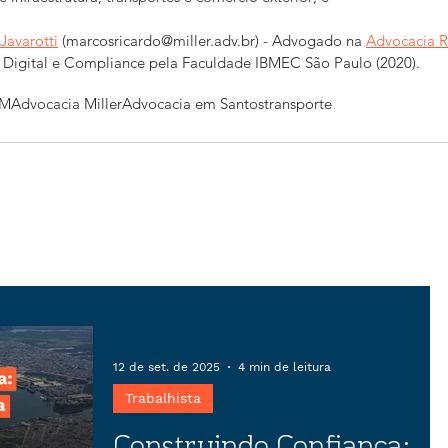
Javarotti
 (marcosricardo@miller.adv.br) - Advogado na 
Advocacia R
o Digital e Compliance pela Faculdade IBMEC São Paulo (2020).
MM
Advocacia Miller
Advocacia em Santos
transporte
12 de set. de 2025
4 min de leitura
Trabalhista
Construindo Confiança: