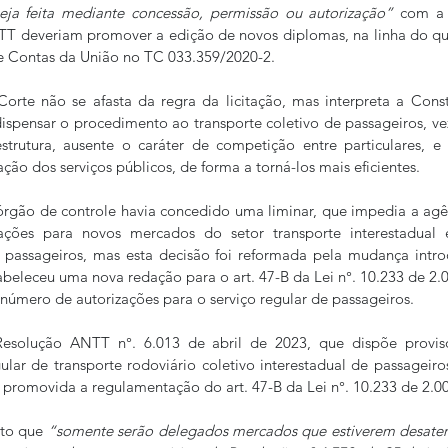
seja feita mediante concessão, permissão ou autorização”
 com a 
 deveriam promover a edição de novos diplomas, na linha do que
de Contas da União no TC 033.359/2020-2. 
rte não se afasta da regra da licitação, mas interpreta a Consti
ispensar o procedimento ao transporte coletivo de passageiros, ve
strutura, ausente o caráter de competição entre particulares, e
ção dos serviços públicos, de forma a torná-los mais eficientes.
órgão de controle havia concedido uma liminar, que impedia a agê
ações para novos mercados do setor transporte interestadual e
 passageiros, mas esta decisão foi reformada pela mudança introd
abeleceu uma nova redação para o art. 47-B da Lei n°. 10.233 de 2.0
 número de autorizações para o serviço regular de passageiros.
Resolução ANTT n°. 6.013 de abril de 2023, que dispõe provis
ular de transporte rodoviário coletivo interestadual de passageiro
a promovida a regulamentação do art. 47-B da Lei n°. 10.233 de 2.00
sto que 
“somente serão delegados mercados que estiverem desaten