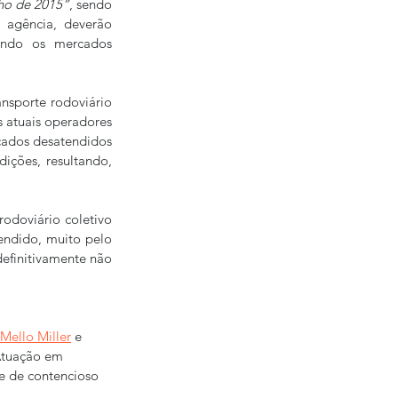
nho de 2015”
, sendo 
 agência, deverão 
endo os mercados 
nsporte rodoviário 
 atuais operadores 
cados desatendidos 
ções, resultando, 
doviário coletivo 
endido, muito pelo 
efinitivamente não 
Mello Miller
 e 
Atuação em 
 e de contencioso 