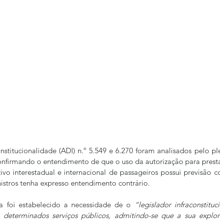
nstitucionalidade (ADI) n.º 5.549 e 6.270 foram analisados pelo p
confirmando o entendimento de que o uso da autorização para presta
tivo interestadual e internacional de passageiros possui previsão co
istros tenha expresso entendimento contrário.
a foi estabelecido a necessidade de o 
“legislador infraconstituc
determinados serviços públicos, admitindo-se que a sua explo