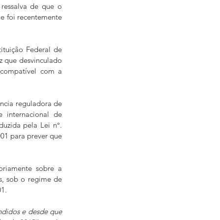
ressalva de que o 
 foi recentemente 
tuição Federal de 
z que desvinculado 
 compatível com a 
ncia reguladora de 
 internacional de 
uzida pela Lei n°. 
01 para prever que 
oriamente sobre a 
s, sob o regime de 
1. 
didos e desde que 