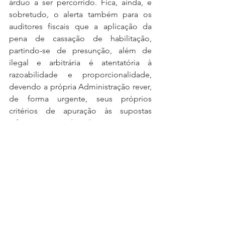
árduo a ser percorrido. Fica, ainda, e 
sobretudo, o alerta também para os 
auditores fiscais que a aplicação da 
pena de cassação de habilitação, 
partindo-se de presunção, além de 
ilegal e arbitrária é atentatória à 
razoabilidade e proporcionalidade, 
devendo a própria Administração rever, 
de forma urgente, seus próprios 
critérios de apuração às supostas 
infrações praticada pelos intervenientes 
nas operações do comércio exterior.
1. “Quando o juiz passa da premissa à 
conclusão, através do raciocínio, ‘se 
ocorreu x, deve ter ocorrido y’, nada de 
novo surge no plano material, 
concreto, sensível: a novidade emerge 
exclusivamente em nível intelectual, in 
mente iudicis. Seria de todo impróprio 