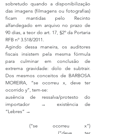
sobretudo quando a disponibilização 
das imagens (filmagens ou fotografias) 
ficam mantidas pelo Recinto 
alfandegado em arquivo no prazo de 
90 dias, a teor do art. 17, §2º da Portaria 
RFB nº 3.518/2011.
Agindo dessa maneira, os auditores 
fiscais insistem pela mesma fórmula 
para culminar em conclusão de 
extrema gravidade: dolo de subtrair. 
Dos mesmos conceitos de BARBOSA 
MOREIRA, “se ocorreu x, deve ter 
ocorrido y”, tem-se:
ausência de ressalva/protesto do 
importador  →  existência de 
“Lebres” →
     (“se ocorreu x”) 
           (“deve ter 