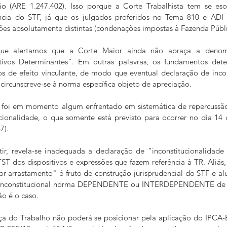
ção (ARE 1.247.402). Isso porque a Corte Trabalhista tem se es
ência do STF, já que os julgados proferidos no Tema 810 e ADI
ções absolutamente distintas (condenações impostas à Fazenda Públi
ue alertamos que a Corte Maior ainda não abraça a denomi
ivos Determinantes”. Em outras palavras, os fundamentos dete
s de efeito vinculante, de modo que eventual declaração de incon
 circunscreve-se à norma específica objeto de apreciação.  
 foi em momento algum enfrentado em sistemática de repercussão 
cionalidade, o que somente está previsto para ocorrer no dia 14 
7).
tir, revela-se inadequada a declaração de “inconstitucionalidade
ST dos dispositivos e expressões que fazem referência à TR. Aliás, 
or arrastamento" é fruto de construção jurisprudencial do STF e alu
r inconstitucional norma DEPENDENTE ou INTERDEPENDENTE de ou
ão é o caso.
iça do Trabalho não poderá se posicionar pela aplicação do IPCA-E 