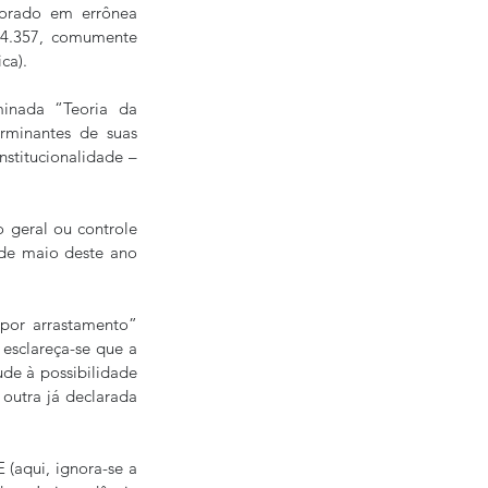
corado em errônea 
 4.357, comumente 
ca).
nada “Teoria da 
rminantes de suas 
stitucionalidade – 
geral ou controle 
de maio deste ano 
 por arrastamento” 
esclareça-se que a 
de à possibilidade 
tra já declarada 
(aqui, ignora-se a 