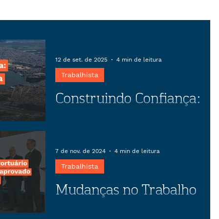
12 de set. de 2025
4 min de leitura
Trabalhista
Construindo Confiança:
O papel estratégico da
negociação coletiva
Descubra como o preparo estratégico
em negociações coletivas pode
7 de nov. de 2024
4 min de leitura
transformar conflitos em
Trabalhista
oportunidades, garantindo estabilidade
Mudanças no Trabalho
empresarial e benefícios para
trabalhadores.
Portuário previstas no