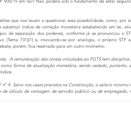
P 905/19 em lei)? Não poderá sob o fundamento de estar seguindo
stões que nos levam a questionar essa possibilidade, como, por e
 substituir índice de correção monetária estabelecido em lei, ativ
cípio da separação dos poderes), conforme já se pronunciou o ST
tivo (Tema 731)[1] e, invocando-se por analogia, o próprio STF a
 debate, porém, fica reservado para um outro momento. 
da:  
A remuneração das contas vinculadas ao FGTS tem disciplina p
R como forma de atualização monetária, sendo vedado, portanto, a
índice.
 nº 4: 
Salvo nos casos previstos na Constituição, o salário mínimo 
de cálculo de vantagem de servidor público ou de empregado, ne