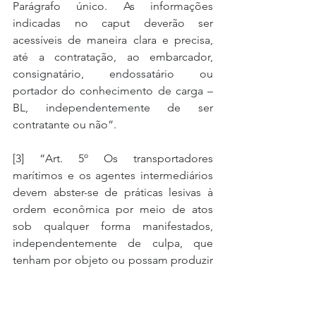
Parágrafo único. As informações 
indicadas no caput deverão ser 
acessíveis de maneira clara e precisa, 
até a contratação, ao embarcador, 
consignatário, endossatário ou 
portador do conhecimento de carga – 
BL, independentemente de ser 
contratante ou não”.
[3] “Art. 5º Os transportadores 
marítimos e os agentes intermediários 
devem abster-se de práticas lesivas à 
ordem econômica por meio de atos 
sob qualquer forma manifestados, 
independentemente de culpa, que 
tenham por objeto ou possam produzir 
os efeitos, ainda que não alcançados, 
de limitar, falsear ou de qualquer forma 
prejudicar a livre concorrência ou a livre 