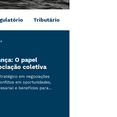
gulatório
Tributário
ra
nça: O papel
ociação coletiva
tratégico em negociações
onflitos em oportunidades,
esarial e benefícios para