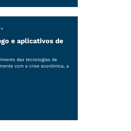
ra
go e aplicativos de
vimento das tecnologias de
mente com a crise econômica, a