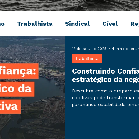
mo
Trabalhista
Sindical
Cível
Re
Penal
Ambiental
Digital
Eventos
12 de set. de 2025
4 min de leitu
Trabalhista
Construindo Confia
estratégico da neg
Descubra como o preparo es
coletivas pode transformar c
garantindo estabilidade empr
trabalhadores.