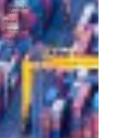
Negociação
Coletiva
Penal
Ambiental
Digital
Eventos