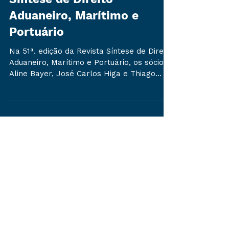
51ª. edição da Revista
Síntese de Direito
Aduaneiro, Marítimo e
Portuário
Na 51ª. edição da Revista Síntese de Direito
Aduaneiro, Marítimo e Portuário, os sócios
Aline Bayer, José Carlos Higa e Thiago
Miller...