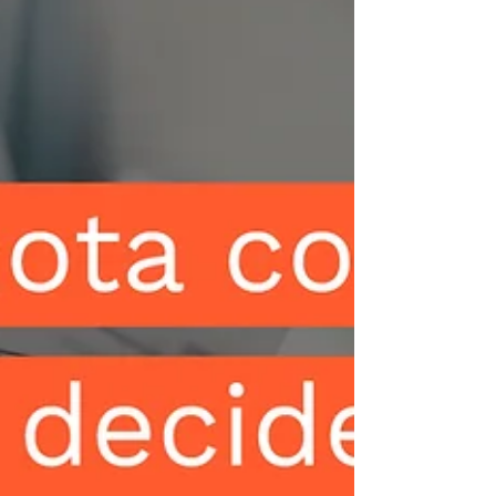
reforma revela algumas das discussões
mais delicadas — e é também ali que a
nov