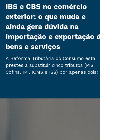
IBS e CBS no comércio
exterior: o que muda e
ainda gera dúvida na
importação e exportação de
bens e serviços
A Reforma Tributária do Consumo está
prestes a substituir cinco tributos (PIS,
Cofins, IPI, ICMS e ISS) por apenas dois: o
IBS, cobrado por Estados e Municípios, e a
CBS, de competência federal. É uma
mudança ampla, que passa a alcançar
praticamente toda operação com bens,
serviços e direitos no país, do agronegócio
à indústria, do comércio à prestação de
serviços. Mas é no comércio exterior que a